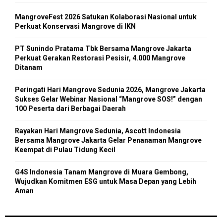
f
A
o
MangroveFest 2026 Satukan Kolaborasi Nasional untuk
r
R
Perkuat Konservasi Mangrove di IKN
:
C
PT Sunindo Pratama Tbk Bersama Mangrove Jakarta
Perkuat Gerakan Restorasi Pesisir, 4.000 Mangrove
H
Ditanam
Peringati Hari Mangrove Sedunia 2026, Mangrove Jakarta
Sukses Gelar Webinar Nasional “Mangrove SOS!” dengan
100 Peserta dari Berbagai Daerah
Rayakan Hari Mangrove Sedunia, Ascott Indonesia
Bersama Mangrove Jakarta Gelar Penanaman Mangrove
Keempat di Pulau Tidung Kecil
G4S Indonesia Tanam Mangrove di Muara Gembong,
Wujudkan Komitmen ESG untuk Masa Depan yang Lebih
Aman