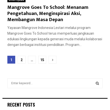
Green Update
Mangrove Goes To School: Menanam
Pengetahuan, Menginspirasi Aksi,
Membangun Masa Depan
Yayasan Mangrove Indonesia Lestari melalui program
Mangrove Goes To School terus memperluas jangkauan
edukasi lingkungan kepada generasi muda melalui kolaborasi
dengan berbagai institusi pendidikan. Program...
Posts
1
2
…
15
pagination
S
e
a
S
r
c
E
RECENT POSTS
h