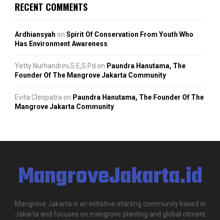
RECENT COMMENTS
Ardhiansyah
on
Spirit Of Conservation From Youth Who
Has Environment Awareness
Yetty Nurhandrini,S.E,S.Pd
on
Paundra Hanutama, The
Founder Of The Mangrove Jakarta Community
Evita Cleopatra
on
Paundra Hanutama, The Founder Of The
Mangrove Jakarta Community
MangroveJakarta.id
Mangrove Jakarta is an initiative-starting community based in
Jakarta and focuses on mangrove planting and global climate