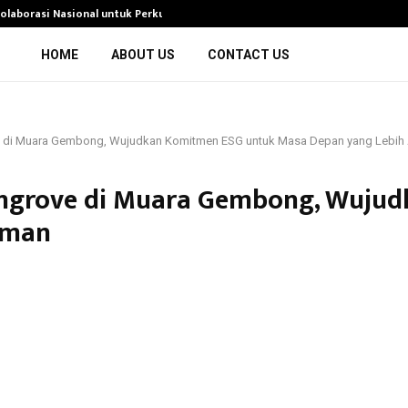
olaborasi Nasional untuk Perkuat…
PT Sunindo Pratama
HOME
ABOUT US
CONTACT US
 di Muara Gembong, Wujudkan Komitmen ESG untuk Masa Depan yang Lebih
ngrove di Muara Gembong, Wujud
Aman