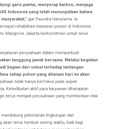
dungi garis pantai, menyerap karbon, menjaga
 G4S Indonesia yang telah menunjukkan bahwa
 masyarakat,”
ujar Paundra Hanutama. Ia
epat rehabilitasi kawasan pesisir di Indonesia.
umi. Mangrove Jakarta berkomitmen untuk terus
 perjalanan perusahaan dalam memperkuat
pakan tanggung jawab bersama. Melalui kegiatan
adi bagian dari solusi terhadap tantangan
a setiap pohon yang ditanam hari ini akan
sahaan tidak hanya berfokus pada aspek
ja. Keterlibatan aktif para karyawan diharapkan
ingin terus menjadi perusahaan yang memberikan nilai
m mendukung pelestarian lingkungan dan
akan terus tumbuh seiring waktu, baik bagi