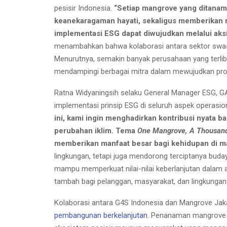
pesisir Indonesia.
“Setiap mangrove yang ditanam 
keanekaragaman hayati, sekaligus memberikan 
implementasi ESG dapat diwujudkan melalui aks
menambahkan bahwa kolaborasi antara sektor swasta
Menurutnya, semakin banyak perusahaan yang terlib
mendampingi berbagai mitra dalam mewujudkan prog
Ratna Widyaningsih selaku General Manager ESG, 
implementasi prinsip ESG di seluruh aspek operasio
ini, kami ingin menghadirkan kontribusi nyata b
perubahan iklim. Tema
One Mangrove, A Thousand 
memberikan manfaat besar bagi kehidupan di m
lingkungan, tetapi juga mendorong terciptanya buday
mampu memperkuat nilai-nilai keberlanjutan dalam ak
tambah bagi pelanggan, masyarakat, dan lingkungan
Kolaborasi antara G4S Indonesia dan Mangrove Jaka
pembangunan berkelanjutan
. Penanaman mangrove d