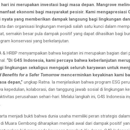
hari ini merupakan investasi bagi masa depan. Mangrove melin
manfaat ekonomi bagi masyarakat pesisir. Kami mengapresiasi
i nyata yang memberikan dampak langsung bagi lingkungan dan
 dan organisasi lingkungan menjadi salah satu kunci dalam memperc
at, semakin besar pula dampak positif yang dapat dihasilkan bagi b
ram konservasi yang berkelanjutan.
GA & HRBP menyampaikan bahwa kegiatan ini merupakan bagian dari
nal.
“Di G4S Indonesia, kami percaya bahwa keberlanjutan meru
agi lingkungan sekaligus mengajak seluruh karyawan untuk menj
Benefits for a Safer Tomorrow
mencerminkan keyakinan kami bahw
asa depan,”
ungkap Ratna. Ia menjelaskan bahwa program ESG peru
a kepedulian, kolaborasi, dan tanggung jawab sosial di lingkungan ker
tivitas perusahaan sehari-hari. Melalui langkah ini, G4S Indonesia 
.
rta menjadi bukti bahwa dunia usaha memiliki peran strategis dala
i Muara Gembong diharapkan menjadi awal dari dampak positif yang 