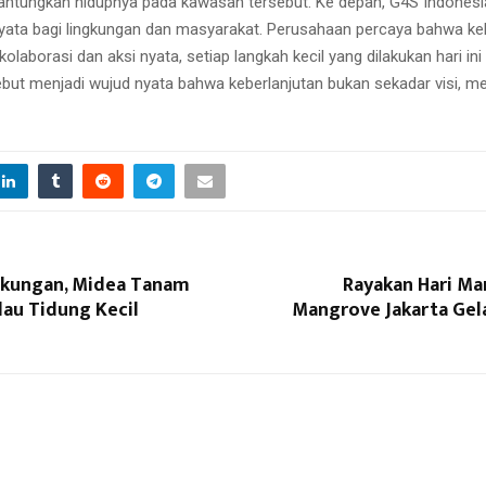
ntungkan hidupnya pada kawasan tersebut. Ke depan, G4S Indone
a bagi lingkungan dan masyarakat. Perusahaan percaya bahwa keber
laborasi dan aksi nyata, setiap langkah kecil yang dilakukan hari 
sebut menjadi wujud nyata bahwa keberlanjutan bukan sekadar visi, m
ngkungan, Midea Tanam
Rayakan Hari Ma
lau Tidung Kecil
Mangrove Jakarta Ge