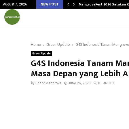
ngetahuan, Menginspirasi…
MangroveFest 2026 Satukan K
August 7, 2026
NEW POST
Home
Green Update
G4S Indonesia Tanam Mangrove
Green Update
G4S Indonesia Tanam Ma
Masa Depan yang Lebih 
by
Editor Mangrove
June 26, 2026
0
313