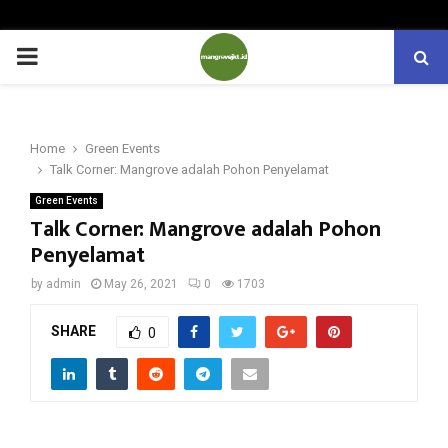
PRIMARY
MENU
Home
Green Events
Talk Corner: Mangrove adalah Pohon Penyelamat
Green Events
Talk Corner: Mangrove adalah Pohon
Penyelamat
by
admin
May 26, 2021
0
1703
SHARE
0