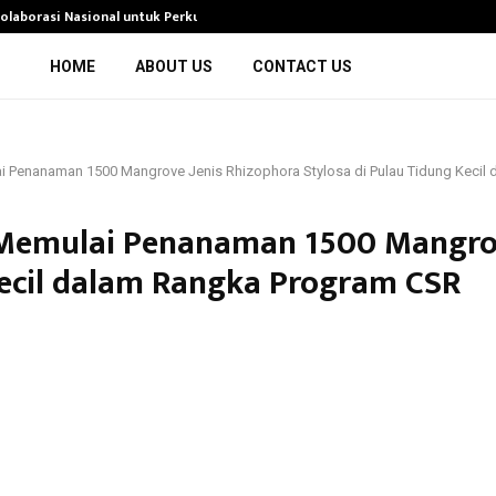
olaborasi Nasional untuk Perkuat…
PT Sunindo Pratama
HOME
ABOUT US
CONTACT US
ai Penanaman 1500 Mangrove Jenis Rhizophora Stylosa di Pulau Tidung Keci
K Memulai Penanaman 1500 Mangro
Kecil dalam Rangka Program CSR