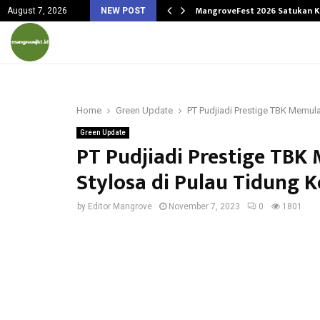
ngetahuan, Menginspirasi…
MangroveFest 2026 Satukan K
August 7, 2026
NEW POST
Home
Green Update
PT Pudjiadi Prestige TBK Memul
Green Update
PT Pudjiadi Prestige TB
Stylosa di Pulau Tidung 
by
Editor Mangrove
November 7, 2023
0
1801