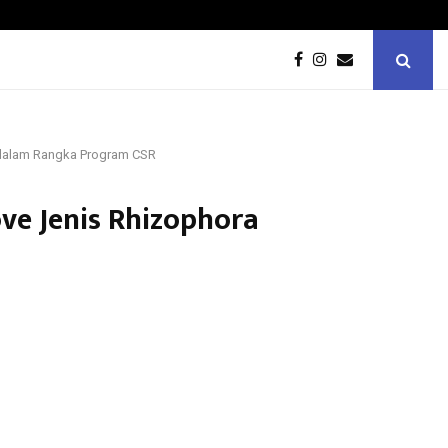
 Tbk Bersama Mangrove Jakarta…
Peringati H
l dalam Rangka Program CSR
ve Jenis Rhizophora